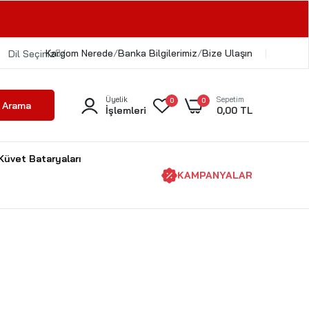
Kargom Nerede
/
/
Banka Bilgilerimiz
/
Bize Ulaşın
Dil Seçiniz
Üyelik
Sepetim
0
0
Arama
İşlemleri
0,00 TL
Küvet Bataryaları
KAMPANYALAR