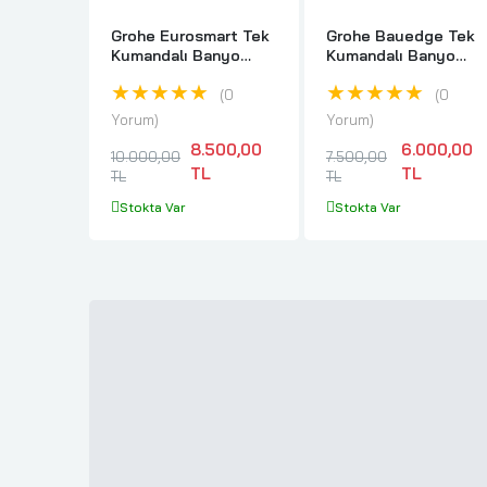
Grohe Eurosmart Tek
Grohe Bauedge Tek
Kumandalı Banyo
Kumandalı Banyo
Bataryası - 33305003
Bataryası Duvar Tipi 
★★★★★
★★★★★
23605000
0
0
Yorum
Yorum
8.500,00
6.000,00
10.000,00
7.500,00
TL
TL
TL
TL
Stokta Var
Stokta Var