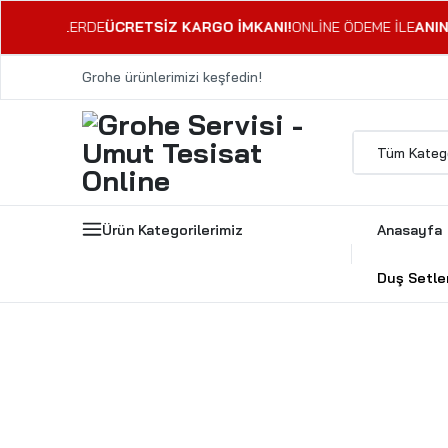
RETSİZ KARGO İMKANI!
ONLİNE ÖDEME İLE
ANINDA İNDİRİM !
Grohe ürünlerimizi keşfedin!
Ürün Kategorilerimiz
Anasayfa
Duş Setler