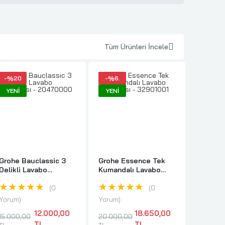
Tüm Ürünleri İncele
-%20
-%6.
YENI
YENI
YENI
Grohe Bauclassic 3
Grohe Essence Tek
Grohe 
Delikli Lavabo
Kumandalı Lavabo
Cosmop
Bataryası - 20470000
Bataryası - 32901001
Fotosel
★★★★★
★★★★★
★★
Batarya
0
0
Yorum
Yorum
Yorum
12.000,00
18.650,00
15.500
15.000,00
20.000,00
TL
TL