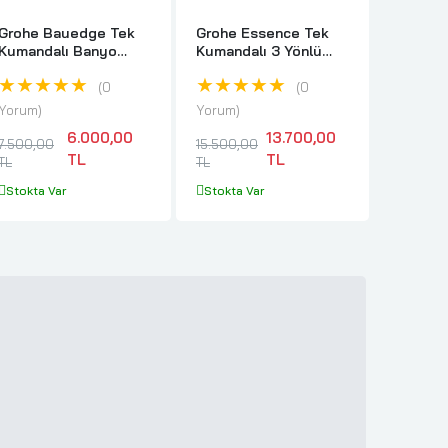
Grohe Bauedge Tek
Grohe Essence Tek
Grohe E
Kumandalı Banyo
Kumandalı 3 Yönlü
Kumand
Bataryası Duvar Tipi
Banyo Bataryası -
Batarya
★★★★★
★★★★★
★★
Krom - 23605001
24092001
333000
0
0
Yorum
Yorum
Yorum
6.000,00
13.700,00
7.500,00
15.500,00
10.500,
TL
TL
TL
TL
TL
Stokta Var
Stokta Var
Stokta 