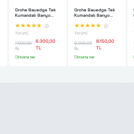
Grohe Bauedge Tek
Grohe Bauedge Tek
Kumandalı Banyo
Kumandalı Banyo
-
Bataryası Krom -
Bataryası - 29079001
★★★★★
★★★★★
29039001
0
0
Yorum
Yorum
6.300,00
8.150,00
7.500,00
9.000,00
TL
TL
TL
TL
Stokta Var
Stokta Var