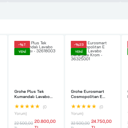
-%7.
-%23
YENI
YENI
Grohe Plus Tek
Grohe Eurosmart
Kumandalı Lavabo
Cosmopolitan E
Bataryası - 32618003
Fotoselli Lavabo
★★★★★
★★★★★
Bataryası Krom -
0
0
36325001
Yorum
Yorum
20.800,00
24.750,00
22.500,00
32.500,00
TL
TL