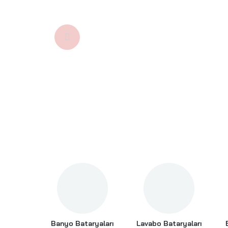
aryaları
Lavabo Bataryaları
Eviye Bataryaları