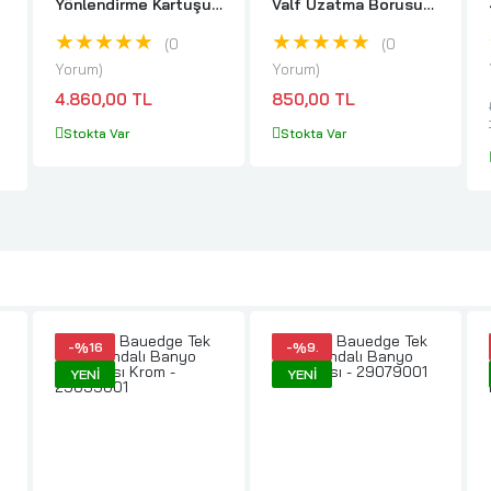
Yönlendirme Kartuşu -
Valf Uzatma Borusu
12433000
Plastik - 45203000
★★★★★
★★★★★
0
0
Yorum
Yorum
4.860,00 TL
850,00 TL
Stokta Var
Stokta Var
-%16
-%9.
YENI
YENI