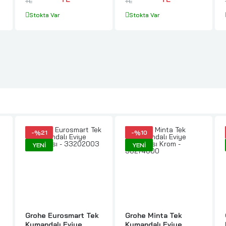
TL
TL
Stokta Var
Stokta Var
-%21
-%10
YENI
YENI
Grohe Eurosmart Tek
Grohe Minta Tek
Kumandalı Eviye
Kumandalı Eviye