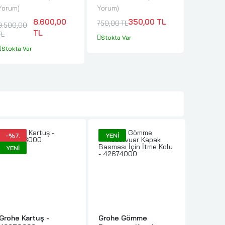
Yorum
Yorum
Yorum
8.600,00
350,00 TL
750,00 TL
9.500,00
6.250,0
TL
TL
TL
Stokta Var
Stokta Var
Stokta V
-%7.
YENI
-%5.
YENI
YENI
Grohe Kartuş -
Grohe Gömme
Grohe 