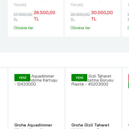
29119000
Yorum
Yorum
26.500,00
30.000,00
27.000,00
32.000,00
TL
TL
TL
TL
Stokta Var
Stokta Var
YENI
YENI
Grohe Aquadimmer
Grohe Gizli Taharet