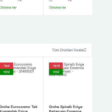
TL
TL
Stokta 
Stokta Var
Stokta Var
Tüm Ürünleri İncele
-%6.
-%18
-%3.
YENI
YENI
YENI
Grohe Eurocosmo Tek
Grohe Spirallı Eviye
Grohe 
Kumandalı Eviye
Bataryası Essence
Smartco