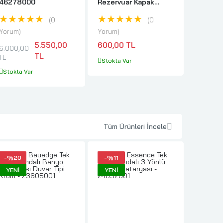
46278000
Rezervuar Kapak
Kumand
Basması İçin İtme
Batarya
★★★★★
★★★★★
★★
Kolu - 42674000
0
0
Yorum
Yorum
Yorum
5.550,00
600,00 TL
6.000,00
21.000,
TL
TL
TL
Stokta Var
Stokta Var
Stokta 
Tüm Ürünleri İncele
-%20
-%11
-%20
YENI
YENI
YENI