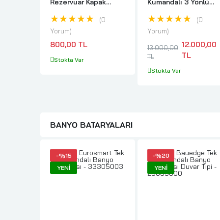
Rezervuar Kapak
Kumandalı 3 Yönlü
Şablonu Körük
Banyo Bataryası -
★★★★★
★★★★★
Muhafazası -
24094000
0
0
43552000
Yorum
Yorum
800,00 TL
12.000,00
13.000,00
TL
TL
Stokta Var
Stokta Var
BANYO BATARYALARI
-%15
-%20
YENI
YENI