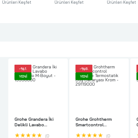
Ürünleri
Keşfet
Ürünleri
Keşfet
Ürünleri
Keşfet
-%1.
-%6.
YENI
YENI
Grohe Grandera İki
Grohe Grohtherm
Delikli Lavabo
Smartcontrol
Bataryası M-Boyut -
Ankastre Termostatik
★★★★★
★★★★★
19930000
Duş Bataryası Krom -
0
0