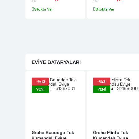
TL
TL
Stokta Var
Stokta Var
EVIYE BATARYALARI
-%13
-%3.
YENI
YENI
Grohe Bauedge Tek
Grohe Minta Tek
Kumandalı Eviye
Kumandalı Eviye