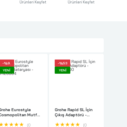
Ürünleri
Keşfet
Ürünleri
Keşfet
Ürünl
-%9.
-%53
-%13
YENI
YENI
YENI
Grohe Eurostyle
Grohe Rapid SL İçin
Grohe B
Cosmopolitan Mutfak
Çıkış Adaptörü -
Kumanda
Bataryası - 31126004
42242000
Batarya
★★★★★
★★★★★
★★
0
0